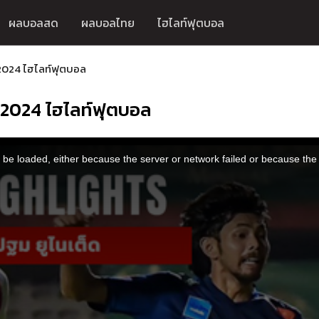
ผลบอลสด
ผลบอลไทย
ไฮไลท์ฟุตบอล
.2024 ไฮไลท์ฟุตบอล
.2024 ไฮไลท์ฟุตบอล
be loaded, either because the server or network failed or because the 