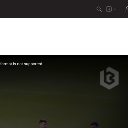
format is not supported.