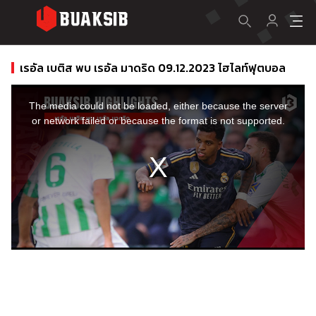
เรอัล เบติส พบ เรอัล มาดริด 09.12.2023 ไฮไลท์ฟุตบอล
This
is
a
The media could not be loaded, either because the server
modal
window.
or network failed or because the format is not supported.