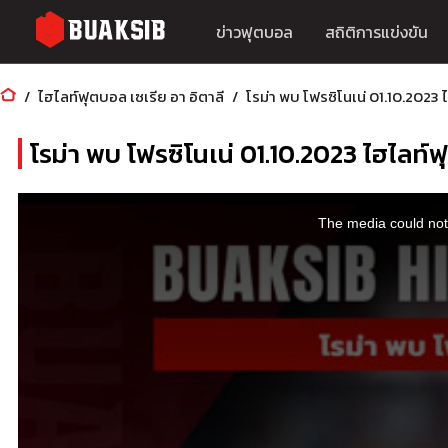
ข่าวฟุตบอล
สถิติการแข่งขัน
ไฮไลท์ฟุตบอล เซเรีย อา อิตาลี
โรม่า พบ โฟรซิโนเน่ 01.10.2023
โรม่า พบ โฟรซิโนเน่ 01.10.2023 ไฮไลท์
This
is
a
The media could not 
modal
window.