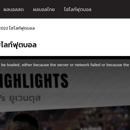
ผลบอลสด
ผลบอลไทย
ไฮไลท์ฟุตบอล
.2022 ไฮไลท์ฟุตบอล
ฮไลท์ฟุตบอล
be loaded, either because the server or network failed or because the 