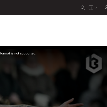
format is not supported.