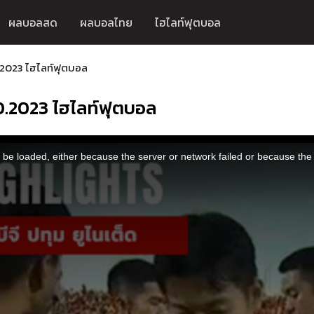
ผลบอลสด
ผลบอลไทย
ไฮไลท์ฟุตบอล
10.2023 ไฮไลท์ฟุตบอล
.10.2023 ไฮไลท์ฟุตบอล
be loaded, either because the server or network failed or because the 