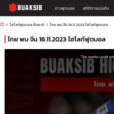
ข่าวฟุตบอล
สถิติการแข่งขัน
ไฮไลท์ฟุตบอล ทีมชาติ
ไทย พบ จีน 16.11.2023 ไฮไลท์ฟุตบอล
ไทย พบ จีน 16.11.2023 ไฮไลท์ฟุตบอล
This
is
a
The media could not 
modal
window.