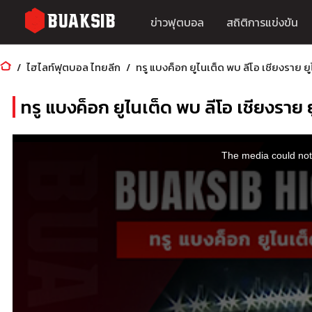
ข่าวฟุตบอล
สถิติการแข่งขัน
ไฮไลท์ฟุตบอล ไทยลีก
ทรู แบงค็อก ยูไนเต็ด พบ ลีโอ เชียงราย 
ทรู แบงค็อก ยูไนเต็ด พบ ลีโอ เชียงราย
This
is
a
The media could not 
modal
window.