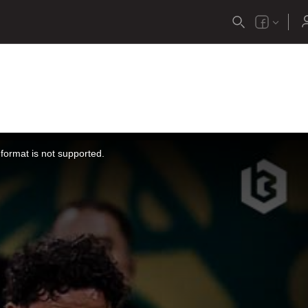
format is not supported.