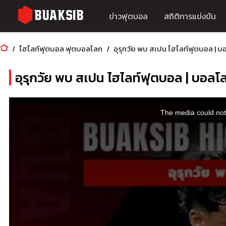
ข่าวฟุตบอล
สถิติการแข่งขัน
ไฮไลท์ฟุตบอล ฟุตบอลโลก
อุรุกวัย พบ สเปน ไฮไลท์ฟุตบอล | 
อุรุกวัย พบ สเปน ไฮไลท์ฟุตบอล | บอล
This
is
a
The media could not 
modal
window.