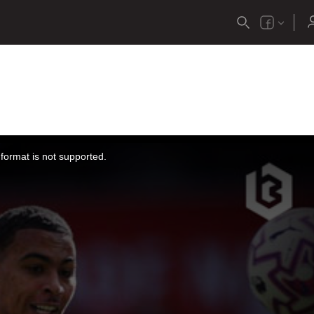
format is not supported.