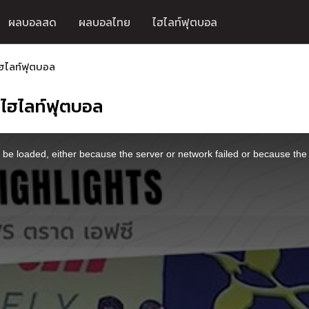
ผลบอลสด
ผลบอลไทย
ไฮไลท์ฟุตบอล
 ไฮไลท์ฟุตบอล
2 ไฮไลท์ฟุตบอล
be loaded, either because the server or network failed or because the 