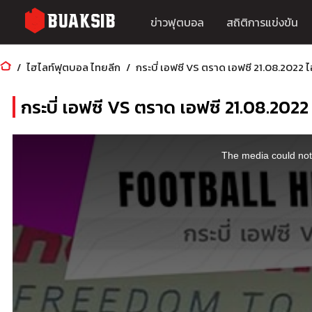
ข่าวฟุตบอล
สถิติการแข่งขัน
ไฮไลท์ฟุตบอล ไทยลีก
กระบี่ เอฟซี VS ตราด เอฟซี 21.08.2022
กระบี่ เอฟซี VS ตราด เอฟซี 21.08.202
This
is
a
The media could not 
modal
window.