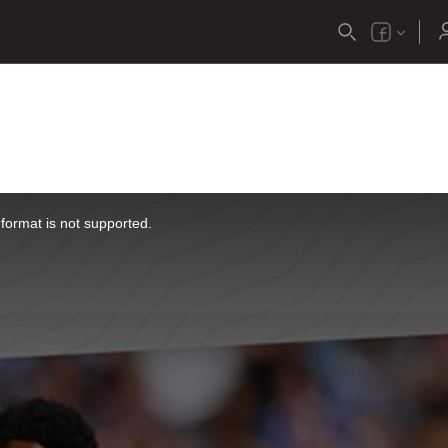
format is not supported.