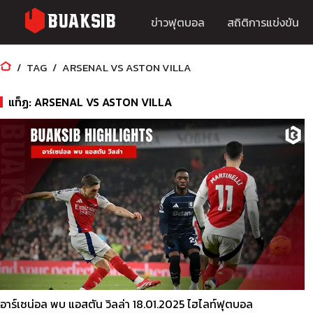
ข่าวฟุตบอล
สถิติการแข่งขัน
TAG
ARSENAL VS ASTON VILLA
แท็ฏ: ARSENAL VS ASTON VILLA
อาร์เซน่อล พบ แอสตัน วิลล่า 18.01.2025 ไฮไลท์ฟุตบอล