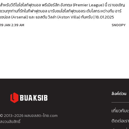
สำหรับวีดีโอไฮไลท์ฟุตบอล พรีเมียร์ลีก อังกฤษ (Premier League) นี้ เราขอเชิญ
ชวนทุกท่านที่รักในกีฬาฟุตบอล มารับชมไฮไลท์ฟุตบอลระดับโลกระหว่างทีม อาร์
เซน่อล (Arsenal) และ แอสตัน วิลล่า (Aston Villa) กันครับ | 18.01.2025
19 JAN 2:39 AM
SNOOPY
ลิงค์ด่วน
เกี่ยวกับเ
© 2013-
2026
ผลบอลสด-ไทย.com
ติดต่อเร
สงวนลิขสิทธิ์