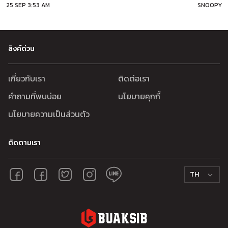
25 SEP 3:53 AM
SNOOPY
ลิงค์ด่วน
เกี่ยวกับเรา
ติดต่อเรา
คำถามที่พบบ่อย
นโยบายคุกกี้
นโยบายความเป็นส่วนตัว
ติดตามเรา
TH