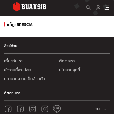
แท็ฏ: BRESCIA
ลิงค์ด่วน
เกี่ยวกับเรา
ติดต่อเรา
คำถามที่พบบ่อย
นโยบายคุกกี้
นโยบายความเป็นส่วนตัว
ติดตามเรา
TH