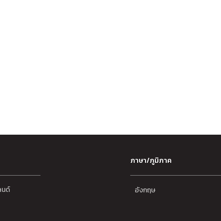
ภาษา/ภูมิภาค
นด์
อังกฤษ