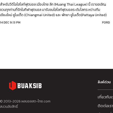
สำหรับวีดีโอไฮไลท์ฟุตบอล เมืองไทย ลีก (Muang Thai League) นี้ เราขอเชิญ
ชวนทุกท่านที่รักในกีฬาฟุตบอล มารับชมไฮไลท์ฟุตบอลระดับโลกระหว่างทีม
เชียงใหม่​ ยูไนเต็ด​ (Chiangmai United) และ พัทยา ยูไนเต็ด​(Pattaya United)
กันครับ
14 DEC 9:13 PM
FORD
ลิงค์ด่วน
เกี่ยวกับเ
© 2013-
2026
ผลบอลสด-ไทย.com
ติดต่อเร
สงวนลิขสิทธิ์