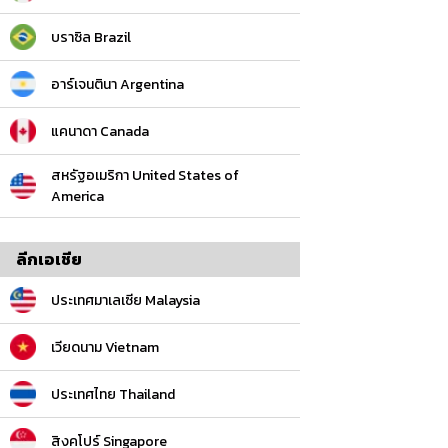
บราซิล Brazil
อาร์เจนตินา Argentina
แคนาดา Canada
สหรัฐอเมริกา United States of
America
ลีกเอเชีย
ประเทศมาเลเซีย Malaysia
เวียดนาม Vietnam
ประเทศไทย Thailand
สิงคโปร์ Singapore