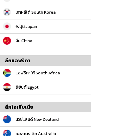
เกาหลีใต้ South Korea
ญี่ปุ่น Japan
จีน China
ลีกแอฟริกา
แอฟริกาใต้ South Africa
อียิปต์ Egypt
ลีกโอเชียเนีย
นิวซีแลนด์ New Zealand
ออสเตรเลีย Australia