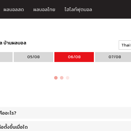
ผลบอลสด
ผลบอลไทย
ไฮไลท์ฟุตบอล
 บ้านผลบอล
Thai
05/08
06/08
07/08
คืออะไร?
ลีกฟุตบอลอาชีพชั้นนำของประเทศไทย มีชื่ออย่างเป็นทางการว่า ไทยลีก 1 จัดโดยส
ตั้งขึ้นเมื่อใด
ระกอบด้วย 16 ทีมที่แข่งขันแบบพบกันหมด