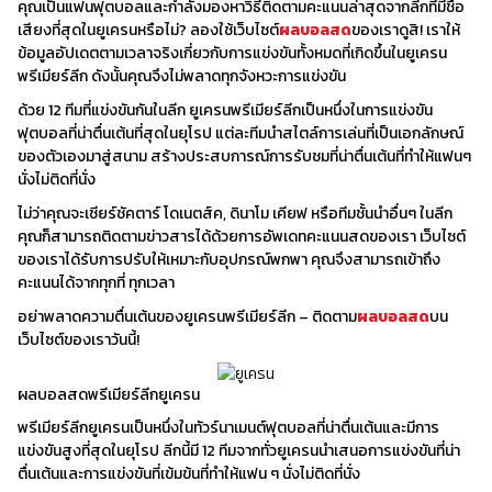
คุณเป็นแฟนฟุตบอลและกำลังมองหาวิธีติดตามคะแนนล่าสุดจากลีกที่มีชื่อ
เพื่อตัดสินอันดับสุดท้าย
เสียงที่สุดในยูเครนหรือไม่? ลองใช้เว็บไซต์
ผลบอลสด
ของเราดูสิ! เราให้
สองทีมอันดับท้ายสุดในลีกจะตกชั้นโดยอัตโนมัติไปยังยูเครนเฟิร์
ข้อมูลอัปเดตตามเวลาจริงเกี่ยวกับการแข่งขันทั้งหมดที่เกิดขึ้นในยูเครน
สลีก ในขณะที่ทีมที่จบอันดับที่ 11 จะลงเล่นเพลย์ออฟสองนัดกับทีม
พรีเมียร์ลีก ดังนั้นคุณจึงไม่พลาดทุกจังหวะการแข่งขัน
ที่จบอันดับที่สามในยูเครนเฟิร์สลีก ผู้ชนะในรอบรองชนะเลิศจะได้
รับตำแหน่งในยูเครนพรีเมียร์ลีกในฤดูกาลถัดไป
ด้วย 12 ทีมที่แข่งขันกันในลีก ยูเครนพรีเมียร์ลีกเป็นหนึ่งในการแข่งขัน
ฟุตบอลที่น่าตื่นเต้นที่สุดในยุโรป แต่ละทีมนำสไตล์การเล่นที่เป็นเอกลักษณ์
ของตัวเองมาสู่สนาม สร้างประสบการณ์การรับชมที่น่าตื่นเต้นที่ทำให้แฟนๆ
นั่งไม่ติดที่นั่ง
ไม่ว่าคุณจะเชียร์ชัคตาร์ โดเนตส์ค, ดินาโม เคียฟ หรือทีมชั้นนำอื่นๆ ในลีก
คุณก็สามารถติดตามข่าวสารได้ด้วยการอัพเดทคะแนนสดของเรา เว็บไซต์
ของเราได้รับการปรับให้เหมาะกับอุปกรณ์พกพา คุณจึงสามารถเข้าถึง
คะแนนได้จากทุกที่ ทุกเวลา
อย่าพลาดความตื่นเต้นของยูเครนพรีเมียร์ลีก – ติดตาม
ผลบอลสด
บน
เว็บไซต์ของเราวันนี้!
ผลบอลสดพรีเมียร์ลีกยูเครน
พรีเมียร์ลีกยูเครนเป็นหนึ่งในทัวร์นาเมนต์ฟุตบอลที่น่าตื่นเต้นและมีการ
แข่งขันสูงที่สุดในยุโรป ลีกนี้มี 12 ทีมจากทั่วยูเครนนำเสนอการแข่งขันที่น่า
ตื่นเต้นและการแข่งขันที่เข้มข้นที่ทำให้แฟน ๆ นั่งไม่ติดที่นั่ง