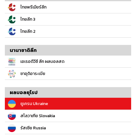
ไทยพรีเมียร์ลีก
ไทยลีก 3
ไทยลีก 2
นานาชาติลีก
เอเรอดีวีซี ลีก ผลบอลสด
ซาอุดิอาระเบีย
ผลบอลยุโรป
ยูเครน Ukraine
สโลวาเกีย Slovakia
รัสเซีย Russia