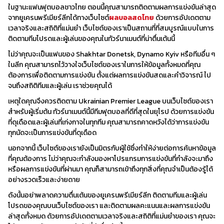
ในฐานะแฟนฟุตบอลชาวไทย ตอนนี้คุณสามารถติดตามผลการแข่งขันล่าสุด
จากยูเครนพรีเมียร์ลีกได้ทางเว็บไซต์
ผลบอลสดไทย
ด้วยการอัปเดตตาม
เวลาจริงและสถิติที่แม่นยำ เว็บไซต์ของเราเป็นสถานที่ที่สมบูรณ์แบบในการ
ติดตามทีมโปรดและผู้เล่นของคุณในทัวร์นาเมนต์ที่น่าตื่นเต้นนี้
ไม่ว่าคุณจะเป็นแฟนของ Shakhtar Donetsk, Dynamo Kyiv หรือทีมอื่น ๆ
ในลีก คุณสามารถไว้วางใจเว็บไซต์ของเราในการให้ข้อมูลทั้งหมดที่คุณ
ต้องการเพื่อติดตามการแข่งขัน ตั้งแต่ผลการแข่งขันสดและคำวิจารณ์ ไป
จนถึงสถิติทีมและผู้เล่น เราช่วยคุณได้
เหตุใดคุณจึงควรติดตาม Ukrainian Premier League บนเว็บไซต์ของเรา
สำหรับผู้เริ่มต้น ทัวร์นาเมนต์นี้มีทีมฟุตบอลที่ดีที่สุดในยุโรป ด้วยการแข่งขัน
ที่ดุเดือดและผู้เล่นที่เก่งกาจในทุกทีม คุณสามารถคาดหวังได้ว่าการแข่งขัน
ทุกนัดจะเป็นการแข่งขันที่ดุเดือด
นอกจากนี้ เว็บไซต์ของเรายังเป็นมิตรกับผู้ใช้ซึ่งทำให้ง่ายต่อการค้นหาข้อมูล
ที่คุณต้องการ ไม่ว่าคุณจะกำลังมองหาโปรแกรมการแข่งขันที่กำลังจะมาถึง
หรือผลการแข่งขันที่ผ่านมา คุณก็สามารถเข้าถึงทุกสิ่งที่คุณจำเป็นต้องรู้ได้
อย่างรวดเร็วและง่ายดาย
ดังนั้นอย่าพลาดความตื่นเต้นของยูเครนพรีเมียร์ลีก ติดตามทีมและผู้เล่น
โปรดของคุณบนเว็บไซต์ของเรา และติดตามผลคะแนนและผลการแข่งขัน
ล่าสุดทั้งหมด ด้วยการอัปเดตตามเวลาจริงและสถิติที่แม่นยำของเรา คุณจะ