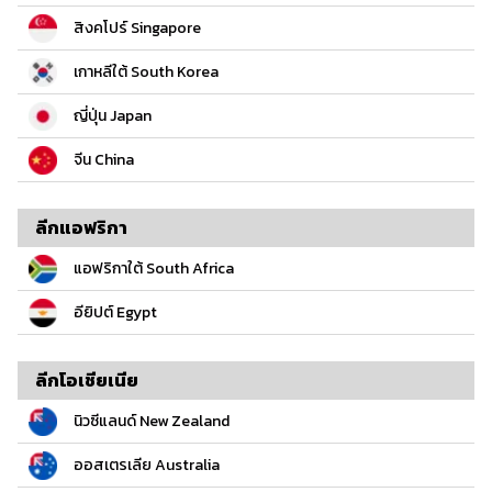
สิงคโปร์ Singapore
เกาหลีใต้ South Korea
ญี่ปุ่น Japan
จีน China
ลีกแอฟริกา
แอฟริกาใต้ South Africa
อียิปต์ Egypt
ลีกโอเชียเนีย
นิวซีแลนด์ New Zealand
ออสเตรเลีย Australia