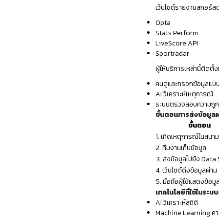
เว็บไซต์รายงานสกอร์สดส
Opta
Stats Perform
LiveScore API
Sportradar
ผู้ให้บริการเหล่านี้ติดต
คนดูและกรอกข้อมูลแบบ
AI วิเคราะห์เหตุการณ์
ระบบตรวจสอบความถูก
ขั้นตอนการส่งข้อม
ขั้นตอน
1. เกิดเหตุการณ์ในสนาม
2. ทีมงานเก็บข้อมูล
3. ส่งข้อมูลไปยัง Data
4. เว็บไซต์ดึงข้อมูลผ่าน
5. มือถือผู้ใช้แสดงข้อม
เทคโนโลยีที่ใช้ในระ
AI วิเคราะห์สถิติ
Machine Learning คา