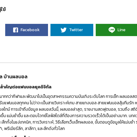
้ว่าเดี๋ยวนี้มีเว็บที่สามารถรับชมการแข่งขันไปแบบสด ๆ ได้แล้ว แถมยังดูฟรีด้วยคุณภ
่คุณต้องการดูได้เลยร
วบอลได้ที่เว็บไซต์ของเราเพื่อให้คุณไม่พลาดทุกความเคลื่อนไหวของพรีเมียร์ลีก
ว็บที่มีผลบอลภาษาไทย แปลชื่อทีมมาแบบเสร็จสรรพ เรียกได้ว่าทำให้คุณสะดวกสบายเป
ใช้
สกอร์ ทั่วโลกให้เลือกติดตามชม
ลที่มีชีวิตที่วุ่นวาย คุณจะรู้ว่าการติดตามผลการแข่งขัน คะแนน และสถิติล่าสุดทั้ง
ดตามฟุตบอลออนไลน์บนเว็บไซต์ ด้วยการอัปเดตที่แม่นยำและตรงเวลา คุณจะไม่พลา
Facebook
Twitter
Line
งงานคุณจะยุ่งแค่ไหนก็ตาม และส่วนที่ดีที่สุด? แถมยังประหยัดเวลาอีกด้วย! ไม่จำเป็นต
เว็บ – ด้วยเว็บไซต์ ผลการแข่งขันสด ข้อมูลทั้งหมดที่คุณต้องการมีอยู่ในที่เดียวที่
สมัยได้โดยแทบไม่ต้องออกแรง
ดูบอลวันนี้ผลเป็นอย่างไรกับเว็บของเรา ไม่ต้องทุกลีกก็ได้ บางทีคุณอาจจะเหมาะกั
ายก็ได้
 บ้านผลบอล
สำคัญต่อแฟนบอลยุคดิจิทัล
็นมากกว่ากีฬาและพัฒนาไปเป็นอุตสาหกรรมความบันเทิงระดับโลก การเช็ก ผลบอลสด
ำหรับแฟนบอลทุกคน ไม่ว่าจะเป็นสายวิเคราะห์เกม สายแทงบอล สายแฟนบอลลุ้นทีมรัก หร
ลไทม์ การเข้าถึงข้อมูล ผลบอลวันนี้, ผลบอลล่าสุด, รายงานสดฟุตบอล, รวมถึง สถิต
้น แม่นยำขึ้น และตอบโจทย์ไลฟ์สไตล์ที่ต้องการความรวดเร็วได้เป็นอย่างมาก. บทความน
ึกทั้งในแง่เทคนิค, การวิเคราะห์, วิธีเลือกเว็บเช็กผลบอล, ขั้นตอนดูข้อมูลให้แม่น
พรีเมียร์ลีก, ลาลีกา, และลีกดังทั่วโลก