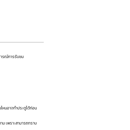
บการณ์การรับชม
ีมไหนอาจทำประตูได้ก่อน
ดก็ตาม เพราะสามารถทราบ