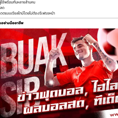
้ใช้พร้อมกันหลายล้านคน
หลด
ดตแบบเรียลไทม์โดยไม่ต้องรีเฟรชหน้า
ดอย่างมืออาชีพ