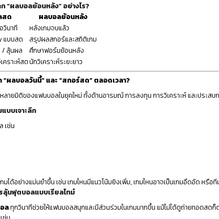
 “ผลบอลย้อนหลัง” อย่างไร?
ลสด
ผลบอลย้อนหลัง
อวินาที
หลังเกมจบแล้ว
ay แบบสด
สรุปผลสกอร์และสถิติเกม
 / ลุ้นผล
ศึกษาฟอร์มย้อนหลัง
วิเคราะห์สด
นักวิเคราะห์ระยะยาว
 “ผลบอลวันนี้” และ “สกอร์สด” ตลอดเวลา?
หลายมิติของแฟนบอลในยุคใหม่ ทั้งด้านอารมณ์ การลงทุน การวิเคราะห์ และประส
กมแบบเจาะลึก
 เช่น
มได้อย่างแม่นยำขึ้น เช่น เกมไหนมีแนวโน้มยิงเพิ่ม, เกมไหนอาจเป็นเกมอึดอัด หรือท
ารลุ้นฟุตบอลแบบเรียลไทม์
บอล
ทุกวินาทีช่วยให้แฟนบอลสนุกและมีส่วนร่วมในเกมมากขึ้น แม้ไม่ได้ดูถ่ายทอดส
เช่น