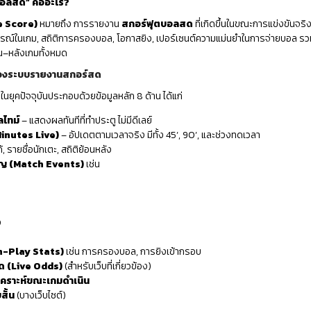
อลสด” คืออะไร?
e Score)
หมายถึง การรายงาน
สกอร์ฟุตบอลสด
ที่เกิดขึ้นในขณะการแข่งขันจริง 
รณ์ในเกม, สถิติการครองบอล, โอกาสยิง, เปอร์เซนต์ความแม่นยำในการจ่ายบอล รว
่อน–หลังเกมทั้งหมด
องระบบรายงานสกอร์สด
คปัจจุบันประกอบด้วยข้อมูลหลัก 8 ด้าน ได้แก่
ลไทม์
– แสดงผลทันทีที่ทำประตู ไม่มีดีเลย์
Minutes Live)
– อัปเดตตามเวลาจริง มีทั้ง 45’, 90’, และช่วงทดเวลา
้, รายชื่อนักเตะ, สถิติย้อนหลัง
ัญ (Match Events)
เช่น
ง
In-Play Stats)
เช่น การครองบอล, การยิงเข้ากรอบ
ด (Live Odds)
(สำหรับเว็บที่เกี่ยวข้อง)
ิเคราะห์ขณะเกมดำเนิน
สั้น
(บางเว็บไซต์)