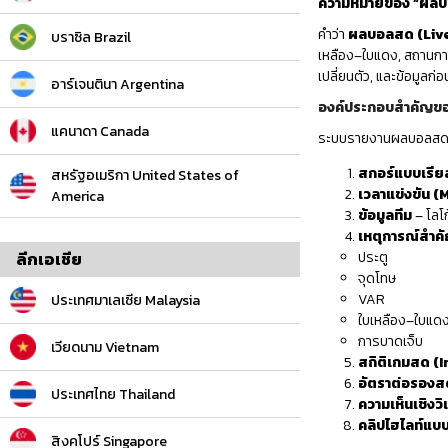
ความหมายของ “ผลบ
คำว่า
ผลบอลสด (Liv
บราซิล Brazil
เหลือง–ใบแดง, สถานกา
เปลี่ยนตัว, และข้อมูลก
อาร์เจนตินา Argentina
องค์ประกอบสำคัญข
แคนาดา Canada
ระบบรายงานผลบอลสดในยุ
สกอร์แบบเรีย
สหรัฐอเมริกา United States of
เวลาแข่งขัน (
America
ข้อมูลทีม
– โลโก
เหตุการณ์สำค
ลีกเอเชีย
ประตู
จุดโทษ
VAR
ประเทศมาเลเซีย Malaysia
ใบเหลือง–ใบแด
การบาดเจ็บ
เวียดนาม Vietnam
สถิติเกมสด (
อัตราต่อรองส
ประเทศไทย Thailand
ความเห็นเชิงว
คลิปไฮไลท์แบบ
สิงคโปร์ Singapore