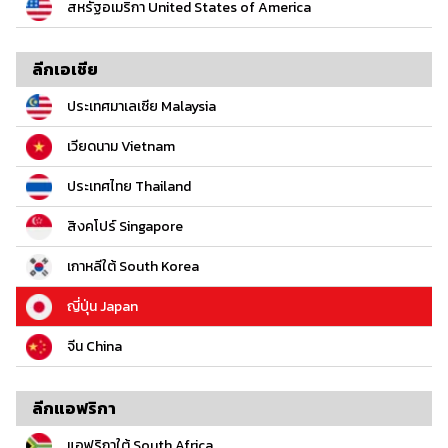
สหรัฐอเมริกา United States of America
ลีกเอเชีย
ประเทศมาเลเซีย Malaysia
เวียดนาม Vietnam
ประเทศไทย Thailand
สิงคโปร์ Singapore
เกาหลีใต้ South Korea
ญี่ปุ่น Japan
จีน China
ลีกแอฟริกา
แอฟริกาใต้ South Africa