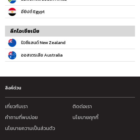
อียิปต์ Egypt
ลีกโอเชียเนีย
นิวซีแลนด์ New Zealand
ออสเตรเลีย Australia
ลิงค์ด่วน
เกี่ยวกับเรา
ติดต่อเรา
คำถามที่พบบ่อย
นโยบายคุกกี้
นโยบายความเป็นส่วนตัว