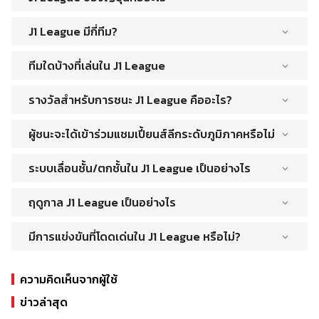
J1 League ของญี่ปุ่นเป็นลีกฟุตบอลอาชีพชั้นนำของญี่ปุ่น ก่อตั้ง
J1 League มีกี่ทีม?
ขึ้นในปี 1993 และเติบโตขึ้นจนเป็นหนึ่งในลีกที่มีการแข่งขันสูงที่สุด
และเป็นที่ยอมรับนับถือในเอเชีย ลีกประกอบด้วย 20 ทีมที่แข่งขัน
ดังที่ได้กล่าวไว้ก่อนหน้านี้ J1 League ประกอบด้วย 20 ทีม แต่ละทีม
กันเองในหนึ่งฤดูกาล
ทีมใดบ้างที่เล่นใน J1 League
ลงเล่นทั้งหมด 38 นัด เมื่อสิ้นสุดฤดูกาล ทีมที่มีคะแนนสูงสุดจะได้
รับการประกาศให้เป็นแชมป์ลีก
20 ทีมที่แข่งขันใน J1 League ในปัจจุบัน ได้แก่:
รางวัลสำหรับการชนะ J1 League คืออะไร?
อูราวะ เรด ไดมอนส์
ทีมที่ชนะ J1 League จะได้รับรางวัล J. League Championship
คาวาซากิ ฟรอนตาเล่
ผู้ชนะจะได้เข้าร่วมแชมเปี้ยนส์ลีกระดับภูมิภาคหรือไม่
Trophy นี่คือรางวัลอันทรงเกียรติที่เป็นที่ปรารถนาของทุกทีมใน
โยโกฮาม่า เอฟ มารินอส
ลีก นอกจากถ้วยรางวัลแล้ว ทีมที่ชนะยังได้รับรางวัลเงินสดอีกด้วย
ทีมที่ชนะ J1 League จะมีคุณสมบัติเข้าร่วม AFC Champions
คาชิม่า แอนท์เลอร์ส
จำนวนของรางวัลแตกต่างกันไปในแต่ละฤดูกาล แต่โดยปกติแล้วจะ
ระบบเลื่อนชั้น/ตกชั้นใน J1 League เป็นอย่างไร
League โดยอัตโนมัติ นี่คือการแข่งขันระดับภูมิภาคที่รวบรวมทีม
ซานเฟรซเซ ฮิโรชิมา
มีมูลค่าหลายล้านเยน
สโมสรชั้นนำจากทั่วเอเชีย ผู้ชนะ AFC Champions League จะได้
นาโกย่า แกรมปัส
J1 League ใช้ระบบเลื่อนชั้นและตกชั้นร่วมกับ J2 League ซึ่งเป็น
ไปแข่งขัน FIFA Club World Cup ซึ่งเป็นทัวร์นาเมนต์ระดับโลกที่มี
ฤดูกาล J1 League เป็นอย่างไร
คาชิว่า เรย์โซล
ลีกฟุตบอลอาชีพระดับสองในญี่ปุ่น ในตอนท้ายของแต่ละฤดูกาล
ทีมสโมสรชั้นนำจากทั่วโลก
เอฟซี โตเกียว
สองทีมอันดับล่างสุดใน J1 League จะถูกลดชั้นไปยัง J2 League
โดยปกติฤดูกาลของ J1 League จะเริ่มตั้งแต่เดือนกุมภาพันธ์ถึง
ซากัน โทสุ
ในขณะที่สองทีมอันดับสูงสุดจาก J2 League จะได้เลื่อนชั้นไปยัง
มีการแข่งขันที่โดดเด่นใน J1 League หรือไม่?
ธันวาคม แต่ละทีมลงเล่นทั้งหมด 38 นัด โดย 19 นัดเล่นในบ้าน และ
โชนัน เบลมาเร
J1 League ระบบนี้ช่วยให้มั่นใจได้ว่ามีความสามารถใหม่ๆ และการ
19 นัดเยือน ทีมที่มีคะแนนสูงสุดเมื่อสิ้นสุดฤดูกาลจะได้รับการ
มีการแข่งขันที่โดดเด่นหลายรายการใน J1 League รวมถึง Tokyo
เวกัลตะ เซนได
แข่งขันที่สดใหม่ในลีกอย่างต่อเนื่อง
ประกาศให้เป็นแชมป์ลีก
Derby ระหว่าง FC Tokyo และ Tokyo Verdy, Fukuoka Derby
โออิตะ ทรีนิตา
ความคิดเห็นจากผู้ใช้
ระหว่าง Avispa Fukuoka และ V-Varen Nagasaki และ Iwate
คอนซาโดเล ซัปโปโร
ข่าวล่าสุด
Derby ระหว่าง Iwate Grulla Morioka และ Tono Club การ
กัมบะ โอซากา
แข่งขันเหล่านี้เพิ่มระดับความตื่นเต้นให้กับลีกและได้รับความคาด