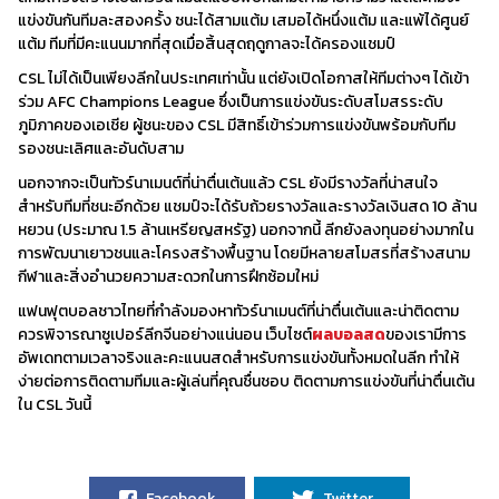
แข่งขันกันทีมละสองครั้ง ชนะได้สามแต้ม เสมอได้หนึ่งแต้ม และแพ้ได้ศูนย์
แต้ม ทีมที่มีคะแนนมากที่สุดเมื่อสิ้นสุดฤดูกาลจะได้ครองแชมป์
CSL ไม่ได้เป็นเพียงลีกในประเทศเท่านั้น แต่ยังเปิดโอกาสให้ทีมต่างๆ ได้เข้า
ร่วม AFC Champions League ซึ่งเป็นการแข่งขันระดับสโมสรระดับ
ภูมิภาคของเอเชีย ผู้ชนะของ CSL มีสิทธิ์เข้าร่วมการแข่งขันพร้อมกับทีม
รองชนะเลิศและอันดับสาม
นอกจากจะเป็นทัวร์นาเมนต์ที่น่าตื่นเต้นแล้ว CSL ยังมีรางวัลที่น่าสนใจ
สำหรับทีมที่ชนะอีกด้วย แชมป์จะได้รับถ้วยรางวัลและรางวัลเงินสด 10 ล้าน
หยวน (ประมาณ 1.5 ล้านเหรียญสหรัฐ) นอกจากนี้ ลีกยังลงทุนอย่างมากใน
การพัฒนาเยาวชนและโครงสร้างพื้นฐาน โดยมีหลายสโมสรที่สร้างสนาม
กีฬาและสิ่งอำนวยความสะดวกในการฝึกซ้อมใหม่
แฟนฟุตบอลชาวไทยที่กำลังมองหาทัวร์นาเมนต์ที่น่าตื่นเต้นและน่าติดตาม
ควรพิจารณาซูเปอร์ลีกจีนอย่างแน่นอน เว็บไซต์
ผลบอลสด
ของเรามีการ
อัพเดทตามเวลาจริงและคะแนนสดสำหรับการแข่งขันทั้งหมดในลีก ทำให้
ง่ายต่อการติดตามทีมและผู้เล่นที่คุณชื่นชอบ ติดตามการแข่งขันที่น่าตื่นเต้น
ใน CSL วันนี้
Facebook
Twitter