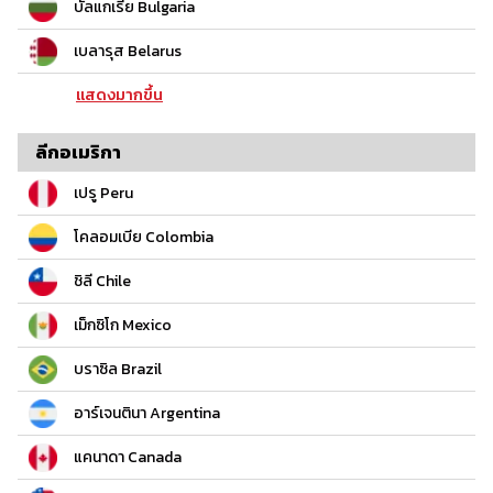
บัลแกเรีย Bulgaria
เบลารุส Belarus
แสดงมากขึ้น
ลีกอเมริกา
เปรู Peru
โคลอมเบีย Colombia
ชิลี Chile
เม็กซิโก Mexico
บราซิล Brazil
อาร์เจนตินา Argentina
แคนาดา Canada