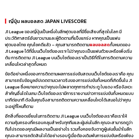
วิสเซล โกเบ
หวังสูงจากแฟน ๆ
ชิมิสุ เอส-พัลส์
โยโกฮาม่า เอฟซี
ญี่ปุ่น ผลบอลสด JAPAN LIVESCORE
อวิสปา ฟุกุโอกะ
โทคุชิมะ วอร์ติส
J1 League ของญี่ปุ่นเป็นหนึ่งในลีกฟุตบอลที่มีชื่อเสียงที่สุดในโลก มี
จูบิโล อิวาตะ
ประวัติศาสตร์อันยาวนานและผู้ติดตามที่แข็งแกร่ง หากคุณเป็นแฟน
ทีมเหล่านี้เป็นตัวแทนของภูมิภาคต่างๆ ของญี่ปุ่น และแต่ละทีมก็มี
ฟุตบอลไทย คุณโชคดีแล้ว – คุณสามารถติดตาม
ผลบอลสด
ทั้งหมดของ
ประวัติศาสตร์และฐานแฟนคลับที่แตกต่างกันไป
J1 League ได้ที่นี่บนเว็บไซต์ของเรา! ไม่ว่าคุณจะเป็นแฟนตัวยงหรือเพิ่งเริ่ม
ต้น การติดตาม J1 League บนเว็บไซต์ของเราเป็นวิธีที่ดีในการติดตามความ
เคลื่อนไหวล่าสุดทั้งหมด
ข้อดีอย่างหนึ่งของการติดตามผลการแข่งขันสดบนเว็บไซต์ของเราคือ คุณ
สามารถรับข้อมูลอัปเดตตามเวลาจริงของการแข่งขันทั้งหมดที่เกิดขึ้นใน J1
League ซึ่งหมายความว่าคุณจะไม่พลาดทุกการทำประตู ใบแดง หรือจังหวะ
สำคัญอื่นใดในเกม เว็บไซต์ของเรามีการรายงานข่าวการแข่งขันทั้งหมดแบบ
นาทีต่อนาที ดังนั้นคุณจึงสามารถติดตามความเคลื่อนไหวได้เสมอไม่ว่าคุณ
จะอยู่ที่ไหนก็ตาม
อีกสิ่งที่ยอดเยี่ยมในการติดตาม J1 League บนเว็บไซต์ของเราคือเราให้
ความคุ้มครองที่ครอบคลุมสำหรับทุกทีมและผู้เล่นในลีก คุณจะสามารถดูว่า
ทีมโปรดของคุณมีผลงานเป็นอย่างไร รวมทั้งคอยจับตาดูผู้เล่นชั้นนำในลีก
คุณจะสามารถตัดสินใจได้อย่างรอบรู้เมื่อต้องเดิมพันการแข่งขันหรือเพียง