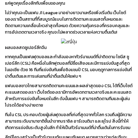
แค่พูดคุยเรื่องลีกกับเพื่อนของคุณ
ไม่ว่าคุณจะเป็นแฟน J1 League มาอย่างยาวนานหรือเพิ่งเริ่มต้น เว็บไซต์
ของเราเป็นสถานที่ที่สมบูรณ์แบบในการติดตามคะแนนสดทั้งหมดและ
ติดตามความเคลื่อนไหวล่าสุดทั้งหมด ด้วยความคุ้มครองที่ครอบคลุมและ
การอัปเดตตามเวลาจริง คุณจะไม่พลาดช่วงเวลาแห่งความตื่นเต้น!
ผลบอลสดซูเปอร์ลีกจีน
หากคุณเป็นแฟนฟุตบอลและกำลังมองหาทัวร์นาเมนต์ที่น่าติดตาม ไชนีส ซู
เปอร์ลีก (CSL) คือหนึ่งในลีกฟุตบอลที่มีชื่อเสียงและมีการแข่งขันสูงที่สุด
ในเอเชีย ด้วย 16 ทีมที่แข่งขันกันเพื่อชิงแชมป์ CSL มอบฤดูกาลการแข่งขันที่
น่าตื่นเต้นและการเล่นเกมที่น่าตื่นเต้นให้แฟน ๆ
แฟนบอลชาวไทยสามารถติดตามคะแนนและผลล่าสุดของ CSL ได้ที่เว็บไซต์
คะแนนสดของเรา เว็บไซต์ของเรามีการอัพเดทตามเวลาจริงและคะแนนสด
สำหรับการแข่งขันทั้งหมดในลีก ดังนั้นแฟน ๆ สามารถติดตามทีมและผู้เล่น
โปรดได้อย่างง่ายดาย
ทีมใน CSL ประกอบด้วยผู้เล่นฟุตบอลที่เก่งที่สุดจากทั่วโลก รวมถึงผู้มีความ
สามารถระดับนานาชาติชั้นนำจากบราซิล อาร์เจนตินา และยุโรป สิ่งนี้ทำให้
เกิดการแข่งขันระดับสูงในลีก ทำให้เป็นทัวร์นาเมนต์ที่น่าตื่นเต้นในการรับชม
ลีกมีโครงสร้างเป็นทัวร์นาเมนต์แบบพบกันหมด หมายความว่าแต่ละทีมจะ