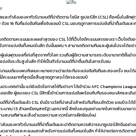
น
ะกำลังมองหาทัวร์นาเมนต์ที่น่าติดตาม ไชนีส ซูเปอร์ลีก (CSL) คือหนึ่งในลีกฟุต
ย ด้วย 16 ทีมที่แข่งขันกันเพื่อชิงแชมป์ CSL มอบฤดูกาลการแข่งขันที่น่าตื่นเต้นและการ
ิดตามคะแนนและผลล่าสุดของ CSL ได้ที่เว็บไซต์คะแนนสดของเรา เว็บไซต์ขอ
การแข่งขันทั้งหมดในลีก ดังนั้นแฟน ๆ สามารถติดตามทีมและผู้เล่นโปรดได้อย่
ู้เล่นฟุตบอลที่เก่งที่สุดจากทั่วโลก รวมถึงผู้มีความสามารถระดับนานาชาติชั้นนำ
ารแข่งขันระดับสูงในลีก ทำให้เป็นทัวร์นาเมนต์ที่น่าตื่นเต้นในการรับชม
ร์นาเมนต์แบบพบกันหมด หมายความว่าแต่ละทีมจะแข่งขันกันทีมละสองครั้ง ชนะได้ส
ที่มีคะแนนมากที่สุดเมื่อสิ้นสุดฤดูกาลจะได้ครองแชมป์
ในประเทศเท่านั้น แต่ยังเปิดโอกาสให้ทีมต่างๆ ได้เข้าร่วม AFC Champions League
อเชีย ผู้ชนะของ CSL มีสิทธิ์เข้าร่วมการแข่งขันพร้อมกับทีมรองชนะเลิศและอัน
ต์ที่น่าตื่นเต้นแล้ว CSL ยังมีรางวัลที่น่าสนใจสำหรับทีมที่ชนะอีกด้วย แชมป์จะได
ประมาณ 1.5 ล้านเหรียญสหรัฐ) นอกจากนี้ ลีกยังลงทุนอย่างมากในการพัฒนาเยา
้างสนามกีฬาและสิ่งอำนวยความสะดวกในการฝึกซ้อมใหม่
ังมองหาทัวร์นาเมนต์ที่น่าตื่นเต้นและน่าติดตามควรพิจารณาซูเปอร์ลีกจีนอย่างแ
เวลาจริงและคะแนนสดสำหรับการแข่งขันทั้งหมดในลีก ทำให้ง่ายต่อการติดตามทีมแ