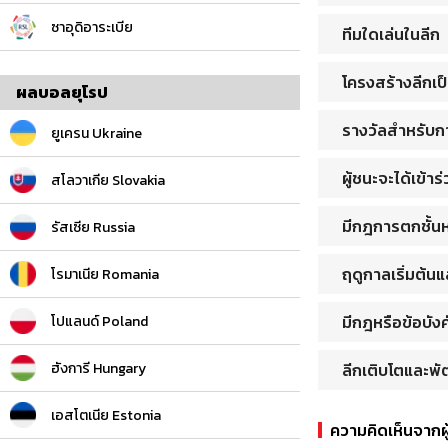
ปัจจุบันมี 16 ทีมท
ซาอุดิอาระเบีย
ทีมใดเล่นในลีก
ทีมต่อไปนี้เล่นใน
โครงสร้างลีกเป
ปักกิ่ง กั๋วอัน
ผลบอลยุโรป
ฉางชุน ยาไถ
Chinese Super Lea
ฉงชิ่ง เหลียงเจียง
รางวัลสำหรับก
ยูเครน Ukraine
บ้านและอีกครั้งเป็
ต้าเหลียนโปรฯ
จะได้ครองแชมป์
รางวัลสำหรับการค
กว่างโจว เอฟซี
ผู้ชนะจะได้เข้า
สโลวาเกีย Slovakia
ล้านเหรียญสหรัฐ)
เมืองกว่างโจว
ใช่ ผู้ชนะของ Chi
เหอเป่ย์ ไชน่า ฟอร์จ
มีกฎการตกชั้นหร
รัสเซีย Russia
ภูมิภาคของเอเชีย ท
เหอหนาน ซงซาน ห
เจียงซู ซูหนิง
ใช่ สองทีมอันดับท้
ฤดูกาลเริ่มต้นแล
โรมาเนีย Romania
ซานตง ไท่ซาน
China League One 
ท่าเรือเซี่ยงไฮ้
โดยปกติแล้วฤดูกาล
เซี่ยงไฮ้ เสิ่นหัว
มีกฎหรือข้อบังค
โปแลนด์ Poland
สำหรับการแข่งขัน
เซินเจิ้น
มีข้อจำกัดเกี่ยวกั
เสือเทียนจินจินเหมิ
ฮังการี Hungary
ลีกเติบโตและพั
สามารถลงสนามได้คร
สามเมืองหวู่ฮั่น
ฟุตบอลแห่งเอเชีย
ซีอาน ต้าซิง ฉงเต๋อ
นับตั้งแต่ก่อตั้งข
เอสโตเนีย Estonia
ถึงผู้เล่นเช่น Os
ความคิดเห็นจากผู้
หลายสโมสรที่สร้า