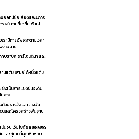
บอลที่มีชื่อเสียงและมีการ
เล่นเกมที่น่าตื่นเต้นให้
งเรามีการอัพเดทตามเวลา
างง่ายดาย
จากบราซิล อาร์เจนตินา และ
ามแต้ม เสมอได้หนึ่งแต้ม
 ซึ่งเป็นการแข่งขันระดับ
ดับสาม
้รับถ้วยรางวัลและรางวัล
วชนและโครงสร้างพื้นฐาน
น่นอน เว็บไซต์
ผลบอลสด
ละผู้เล่นที่คุณชื่นชอบ