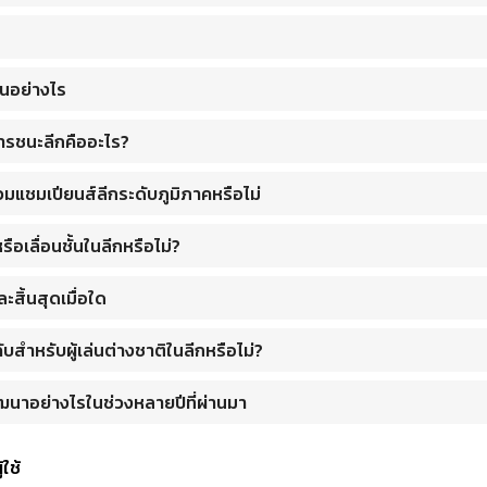
ี่เล่นใน Chinese Super League
 Chinese Super League:
็นอย่างไร
gue เป็นทัวร์นาเมนต์แบบพบกันหมด ซึ่งหมายความว่าแต่ละทีมจะพบกับทีมอื่น ๆ สอ
 แอธเลติก
ารชนะลีกคืออะไร?
นทีมเยือน) ชนะได้สามแต้ม เสมอได้หนึ่งแต้ม และแพ้ได้ศูนย์แต้ม ทีมที่มีคะแนนมากที่
ว้าแชมป์ Chinese Super League คือถ้วยรางวัล รวมถึงรางวัลเงินสด 10 ล้านห
ร่วมแชมเปียนส์ลีกระดับภูมิภาคหรือไม่
nese Super League มีสิทธิ์เข้าร่วม AFC Champions League ซึ่งเป็นการแข่งขั
ูน
ือเลื่อนชั้นในลีกหรือไม่?
ีมรองชนะเลิศและอันดับสามก็มีสิทธิ์เข้าร่วมการแข่งขันเช่นกัน
ลงเหมิน
ายสุดในไชนีสซูเปอร์ลีกตกชั้นสู่ไชน่าลีกวัน ซึ่งเป็นระดับที่สองของฟุตบอลอาชีพ
ะสิ้นสุดเมื่อใด
ได้รับการเลื่อนชั้นสู่ Chinese Super League
ของ Chinese Super League จะเริ่มตั้งแต่เดือนกุมภาพันธ์ถึงธันวาคม โดยจะหย
ับสำหรับผู้เล่นต่างชาติในลีกหรือไม่?
ระดับนานาชาติ
บจำนวนผู้เล่นต่างชาติที่สามารถเล่นได้ในแต่ละนัด แต่ละทีมสามารถมีผู้เล่นต่างชาติไ
น
ฒนาอย่างไรในช่วงหลายปีที่ผ่านมา
ั้งละ 4 คนเท่านั้น นอกจากนี้ ผู้เล่นต่างชาติอย่างน้อยหนึ่งคนจะต้องมาจากประ
ึ้นในปี 2547 ไชนีส ซูเปอร์ลีก ได้เติบโตและพัฒนาอย่างมาก ลีกได้ดึงดูดผู้มีความ
car, Hulk และ Alex Teixeira ลีกยังได้ลงทุนอย่างมากในการพัฒนาเยาวชนและโครง
ใช้
งสนามกีฬาและสิ่งอำนวยความสะดวกในการฝึกซ้อมใหม่ ความนิยมของลีกเติบโตขึ