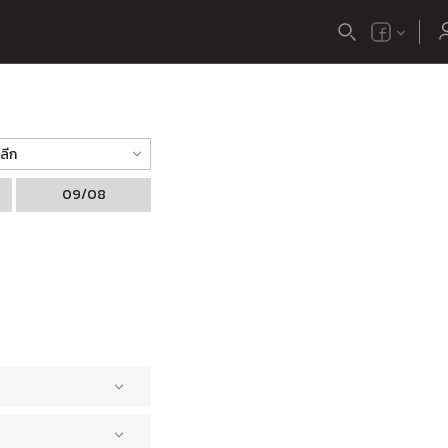
ลีก
09/08
ีก Jia-A เดิมของจีน