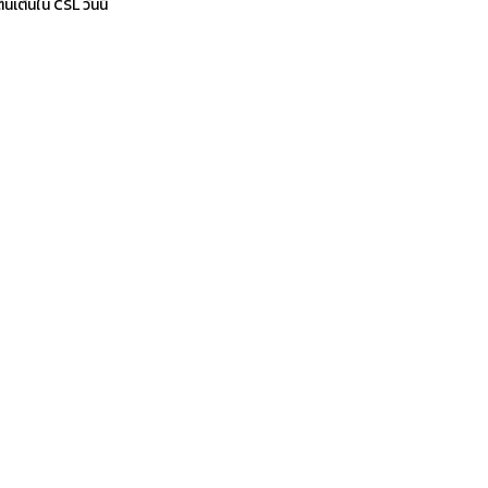
่นเต้นใน CSL วันนี้