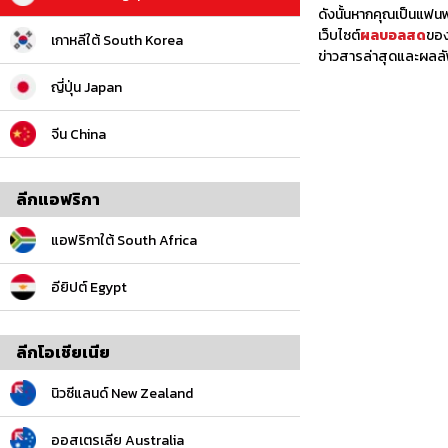
ดังนั้นหากคุณเป็นแฟนฟ
เว็บไซต์
ผลบอลสด
ของ
เกาหลีใต้ South Korea
ข่าวสารล่าสุดและผลลัพ
ญี่ปุ่น Japan
จีน China
ลีกแอฟริกา
แอฟริกาใต้ South Africa
อียิปต์ Egypt
ลีกโอเชียเนีย
นิวซีแลนด์ New Zealand
ออสเตรเลีย Australia