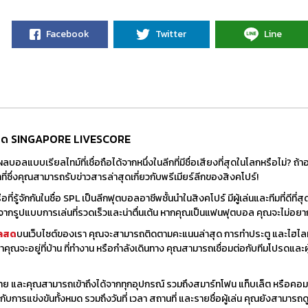
Facebook
Twitter
Line
ลสด SINGAPORE LIVESCORE
ลแบบเรียลไทม์ที่เชื่อถือได้จากหนึ่งในลีกที่มีชื่อเสียงที่สุดในโลกหรือไม่? ถ้าอย
ี่ซึ่งคุณสามารถรับข่าวสารล่าสุดเกี่ยวกับพรีเมียร์ลีกของสิงคโปร์!
ือที่รู้จักกันในชื่อ SPL เป็นลีกฟุตบอลอาชีพชั้นนำในสิงคโปร์ มีผู้เล่นและทีมที่ดีที
ักจากรูปแบบการเล่นที่รวดเร็วและน่าตื่นเต้น หากคุณเป็นแฟนฟุตบอล คุณจะไม่อยา
ลสด
บนเว็บไซต์ของเรา คุณจะสามารถติดตามคะแนนล่าสุด การทำประตู และไฮไลท์จ
ว่าคุณจะอยู่ที่บ้าน ที่ทำงาน หรือกำลังเดินทาง คุณสามารถเชื่อมต่อกับทีมโปรดแล
ง่าย และคุณสามารถเข้าถึงได้จากทุกอุปกรณ์ รวมถึงสมาร์ทโฟน แท็บเล็ต หรือคอม
กับการแข่งขันทั้งหมด รวมถึงวันที่ เวลา สถานที่ และรายชื่อผู้เล่น คุณยังสามารถด