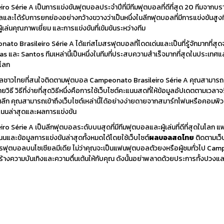
 Série A เป็นการแข่งขันฟุตบอลประจำปีที่มีทีมฟุตบอลที่ดีที่สุด 20 ทีมจากบราซิ
ะได้รับการยกย่องอย่างกว้างขวางว่าเป็นหนึ่งในลีกฟุตบอลที่มีการแข่งขันสูงที่สุด
 ผู้เล่นคุณภาพเยี่ยม และการแข่งขันที่เข้มข้นระหว่างทีม
eonato Brasileiro Série A ได้แก่สโมสรฟุตบอลที่โดดเด่นและเป็นที่รู้จักมากที่ส
as และ Santos ทีมเหล่านี้เป็นหนึ่งในทีมที่ประสบความสำเร็จมากที่สุดในประเ
วโลก
ลชาวไทยที่สนใจติดตามฟุตบอล Campeonato Brasileiro Série A คุณสามารถ
วิธี วิธีที่ง่ายที่สุดวิธีหนึ่งคือการใช้เว็บไซต์คะแนนสดที่ให้ข้อมูลอัปเดตตามเวล
ู่ในลีก คุณสามารถเข้าถึงเว็บไซต์เหล่านี้ได้อย่างง่ายดายจากสมาร์ทโฟนหรือคอม
ะแนนล่าสุดและผลการแข่งขัน
o Série A เป็นลีกฟุตบอลระดับบนสุดที่มีทีมฟุตบอลและผู้เล่นที่ดีที่สุดในโล
ละข้อมูลการแข่งขันล่าสุดทั้งหมดได้โดยใช้เว็บไซต์
ผลบอลสดไทย
ติดตามเว็
รฟุตบอลบนโซเชียลมีเดีย ไม่ว่าคุณจะเป็นแฟนฟุตบอลตัวยงหรือผู้ชมทั่วไป Cam
สร้างความบันเทิงและความตื่นเต้นให้กับคุณ ดังนั้นอย่าพลาดด้วยประการทั้งปวงและเ