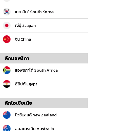
เกาหลีใต้ South Korea
ญี่ปุ่น Japan
จีน China
ลีกแอฟริกา
แอฟริกาใต้ South Africa
อียิปต์ Egypt
ลีกโอเชียเนีย
นิวซีแลนด์ New Zealand
ออสเตรเลีย Australia