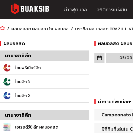
ข่าวฟุตบอล
สถิติการแข่งขัน
ผลบอลสด ผลบอล บ้านผลบอล
บราซิล ผลบอลสด BRAZIL LI
ผลบอลสด
ผลบอลสด ผลบอล
นานาชาติลีก
05/08
ไทยพรีเมียร์ลีก
ไทยลีก 3
ไทยลีก 2
คำถามที่พบบ่อย
:
Campeonato Br
นานาชาติลีก
Campeonato Brasile
เอเรอดีวีซี ลีก ผลบอลสด
มีกี่ทีมที่เล่น
และจัดโดยสมาพันธ์