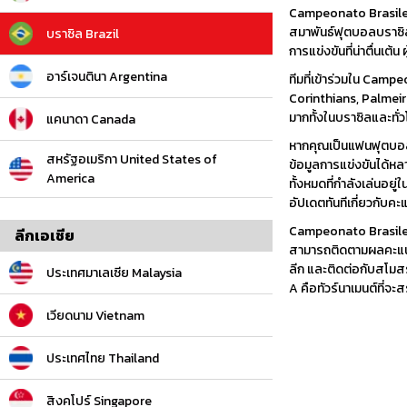
Campeonato Brasileiro
สมาพันธ์ฟุตบอลบราซิลแล
บราซิล Brazil
การแข่งขันที่น่าตื่นเต้น
อาร์เจนตินา Argentina
ทีมที่เข้าร่วมใน Camp
Corinthians, Palmeir
มากทั้งในบราซิลและทั่
แคนาดา Canada
หากคุณเป็นแฟนฟุตบอ
สหรัฐอเมริกา United States of
ข้อมูลการแข่งขันได้หลาย
America
ทั้งหมดที่กำลังเล่นอย
อัปเดตทันทีเกี่ยวกับค
Campeonato Brasileir
ลีกเอเชีย
สามารถติดตามผลคะแนนแ
ลีก และติดต่อกับสโมส
ประเทศมาเลเซีย Malaysia
A คือทัวร์นาเมนต์ที่จะ
เวียดนาม Vietnam
ประเทศไทย Thailand
สิงคโปร์ Singapore